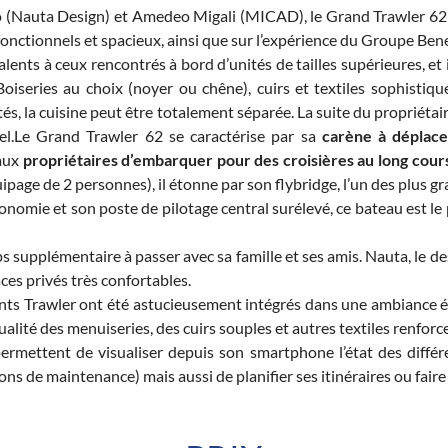
Nauta Design) et Amedeo Migali (MICAD), le Grand Trawler 62 est 
onctionnels et spacieux, ainsi que sur l’expérience du Groupe Bene
valents à ceux rencontrés à bord d’unités de tailles supérieures, 
oiseries au choix (noyer ou chêne), cuirs et textiles sophistiqu
tés, la cuisine peut être totalement séparée. La suite du propriétai
tel.Le Grand Trawler 62 se caractérise par sa
carène à déplac
 aux
propriétaires d’embarquer pour des croisières au long cour
page de 2 personnes), il étonne par son flybridge, l’un des plus g
omie et son poste de pilotage central surélevé, ce bateau est le par
s supplémentaire à passer avec sa famille et ses amis. Nauta, le desi
ces privés très confortables.
ts Trawler ont été astucieusement intégrés dans une ambiance él
qualité des menuiseries, des cuirs souples et autres textiles renforcen
ermettent de visualiser depuis son smartphone l’état des différ
ons de maintenance) mais aussi de planifier ses itinéraires ou faire