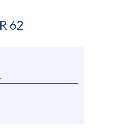
R 62
FR
EN
E