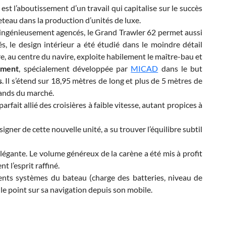
l’aboutissement d’un travail qui capitalise sur le succès
teau dans la production d’unités de luxe.
et ingénieusement agencés, le Grand Trawler 62 permet aussi
és, le design intérieur a été étudié dans le moindre détail
re, au centre du navire, exploite habilement le maître-bau et
ement
, spécialement développée par
MICAD
dans le but
s
. Il s’étend sur 18,95 mètres de long et plus de 5 mètres de
rands du marché.
fait allié des croisières à faible vitesse, autant propices à
gner de cette nouvelle unité, a su trouver l’équilibre subtil
égante. Le volume généreux de la carène a été mis à profit
t l’esprit raffiné.
ents systèmes du bateau (charge des batteries, niveau de
 le point sur sa navigation depuis son mobile.