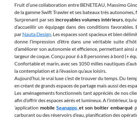
Fruit d’une collaboration entre BENETEAU, Massimo Gino (
de la gamme Swift Trawler et ses bateaux très autonomes, f
Surprenant par ses
incroyables volumes intérieurs
, équi
d’accueillir un équipage dans des conditions favorables. B
par
Nauta Design
. Les espaces sont spacieux et bien délimi
donne l’impression d’être dans une véritable suite d’hô
d’améliorer son autonomie et efficience, permettant ainsi
largeur de coque. Conçu pour 6 à 8 personnes à bord (+ équi
Confortable et marin, avec ses 1050 milles nautiques d’auton
la contemplation et à l’évasion qu’aux loisirs.
Aujourd’hui, le vrai luxe c’est de trouver du temps. Du temp
en créant de grands espaces de partage mais aussi des espa
Les aménagements fonctionnels tant appréciés de nos clien
afin d’offrir des espaces aérés et lumineux. A l’intérieur, la 
’application
mobile
Seanapps
et son boitier embarqué
p
carburant ou des réservoirs d’eau, planification des opérati