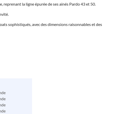
reprenant la ligne épurée de ses ainés Pardo 43 et 50.
nvité.
 boats sophistiqués, avec des dimensions raisonnables et des
nde
nde
nde
nde