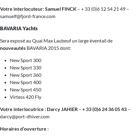
Votre interlocuteur:
Samuel FINCK
– + 33 (0)6 12 54 21 49 –
samuelf@fjord-france.com
BAVARIA Yachts
Sera exposé au Quai Max Laubeuf un large éventail de
nouveautés
BAVARIA 2015 dont:
New Sport 300
New Sport 330
New Sport 360
New Sport 400
New Sport 450
Virtess 420 Fly
Votre interlocutrice :
Darcy JAHIER
–
+ 33 (0)6 24 36 05 43
–
darcy@port-dhiver.com
Horaires d’ouverture :