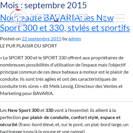
Mois :
septembre 2015
Nouveauté BAVARIA: les New
Sport 300 et 330, stylés et sportifs
FR
EN
Posted on
22 septembre 2015
by
admin
LE PUR PLAISIR DU SPORT
« Le SPORT 300 et le SPORT 330 offrent aux propriétaires de
nombreuses possibilités d’utilisation de l’espace mais l’objectif
principal commun de ces deux bateaux à moteur est le plaisir de
conduite. Ils sont très agiles et ont des caractéristiques de
conduite très sûres » dit Meik Lessig, Directeur des Ventes et
Marketing pour BAVARIA.
Les
New Sport 300
et
330
vont à l’essentiel: ils allient à la
perfection
pur plaisir de conduite, confort stylé, espace et
sécurité
(franc-bord élevé, et, sur le pont, un plat-bord large, un
bastingage jusqu’à la poupe et une rampe).