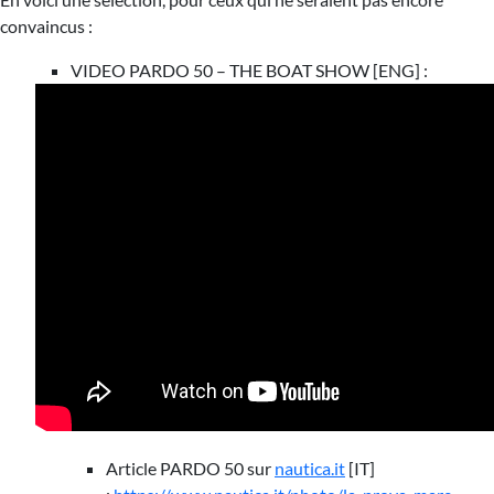
convaincus :
VIDEO PARDO 50 – THE BOAT SHOW [ENG] :
Article PARDO 50 sur
nautica.it
[IT]