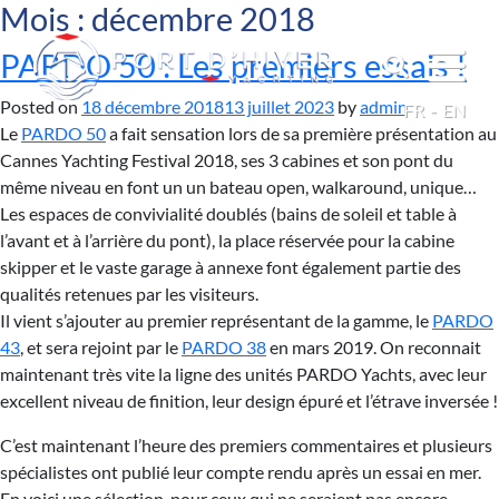
Mois :
décembre 2018
PARDO 50 : Les premiers essais !
Posted on
18 décembre 2018
13 juillet 2023
by
admin
FR
EN
Le
PARDO 50
a fait sensation lors de sa première présentation au
Cannes Yachting Festival 2018, ses 3 cabines et son pont du
même niveau en font un un bateau open, walkaround, unique…
Les espaces de convivialité doublés (bains de soleil et table à
l’avant et à l’arrière du pont), la place réservée pour la cabine
skipper et le vaste garage à annexe font également partie des
qualités retenues par les visiteurs.
Il vient s’ajouter au premier représentant de la gamme, le
PARDO
43
, et sera rejoint par le
PARDO 38
en mars 2019. On reconnait
maintenant très vite la ligne des unités PARDO Yachts, avec leur
excellent niveau de finition, leur design épuré et l’étrave inversée !
C’est maintenant l’heure des premiers commentaires et plusieurs
spécialistes ont publié leur compte rendu après un essai en mer.
En voici une sélection, pour ceux qui ne seraient pas encore