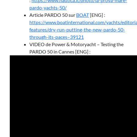
:
https://www.nautica.it/photo/la-prova-mare-
pardo-yachts-50/
Article PARDO 50 sur
BOAT
[ENG] :
https://www.boatinternational.com/yachts/editoria
features/dry-run-putting-the-new-pardo-50-
through-its-paces–39121
VIDEO de Power & Motoryacht – Testing the
PARDO 50 in Cannes [ENG] :