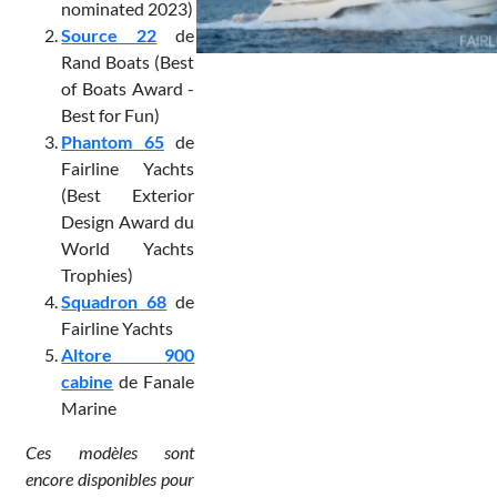
nominated 2023)
S
ource 22
de
Rand Boats (Best
of Boats Award -
Best for Fun)
Phantom 65
de
Fairline Yachts
(Best Exterior
Design Award du
World Yachts
Trophies)
Squadron 68
de
Fairline Yachts
A
ltore 900
cabine
de Fanale
Marine
Ces modèles sont
encore disponibles pour