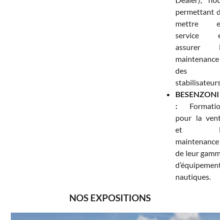
permettant 
mettre e
service 
assurer 
maintenance
des
stabilisateurs
BESENZONI
:
Formatio
pour la ven
et l
maintenance
de leur gam
d’équipemen
nautiques.
NOS EXPOSITIONS