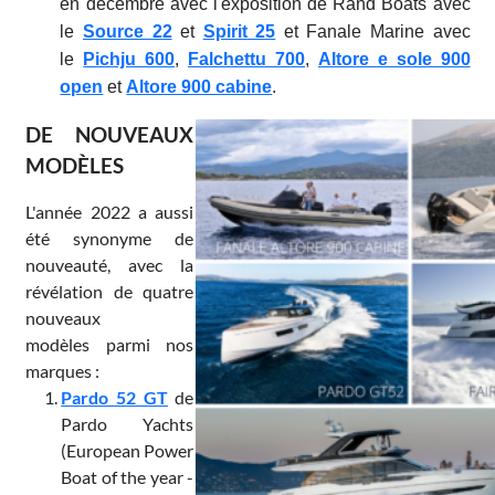
en décembre avec l'exposition de Rand Boats avec
le
Source 22
et
Spirit 25
et Fanale Marine avec
le
Pichju 600
,
Falchettu 700
,
Altore e sole 900
open
et
Altore 900 cabine
.
DE NOUVEAUX
MODÈLES
L'année 2022 a aussi
été synonyme de
nouveauté, avec la
révélation de quatre
nouveaux
modèles parmi nos
marques :
P
ardo 52 GT
de
Pardo Yachts
(European Power
Boat of the year -