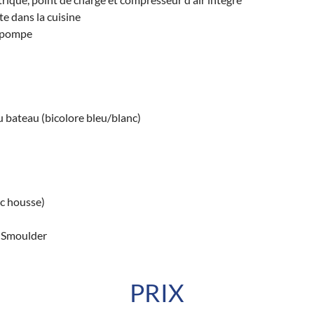
te dans la cuisine
u pompe
u bateau (bicolore bleu/blanc)
ec housse)
x Smoulder
PRIX