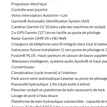
Propulseur électrique
Contrôle avec joystick
Volvo Interceptors Autotrim + List
Garmin® Automatic Identification System (AIS)
Caméras Garmin GC10 dans salle des machines et cockpit
2 x GPS Garmin (12") écran tactile au poste de pilotage
Radar Garmin GMR 24 x HD 4kW
Chargeurs de téléphone sans fil intégrés dans tout le bate
Gaine pour future installation (1 vers poste de pilotage et 
Fusion® PLUS : Haut-parleurs et caisson de basse supplém
Téléviseurs intelligents, système audio Apollo® et haut-par
Convertisseur
Climatisation (cycle inversé) à l'intérieur
Pack ancre semi-automatique Lewmar au poste de pilotage a
Passerelle hydraulique 1,9m (style boîte à lettre)
Plancher cockpit et plateforme de bain recouverts de teck
Lavage de pont à l'eau douce
Plateforme de bain hydraulique submersible –capacité de 
Annexe Zodiac™ CADET 2,3m avec moteur hors-bord électri