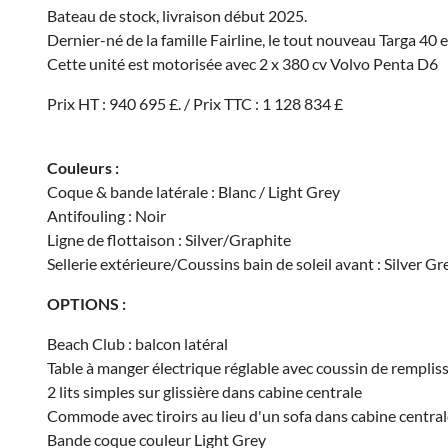
Bateau de stock, livraison début 2025.
Dernier-né de la famille Fairline, le tout nouveau Targa 40 e
Cette unité est motorisée avec 2 x 380 cv Volvo Penta D6
Prix HT : 940 695 £. / Prix TTC : 1 128 834 £
Couleurs :
Coque & bande latérale : Blanc / Light Grey
Antifouling : Noir
Ligne de flottaison : Silver/Graphite
Sellerie extérieure/Coussins bain de soleil avant : Silver Gr
OPTIONS :
Beach Club : balcon latéral
Table à manger électrique réglable avec coussin de rempliss
2 lits simples sur glissière dans cabine centrale
Commode avec tiroirs au lieu d'un sofa dans cabine centra
Bande coque couleur Light Grey