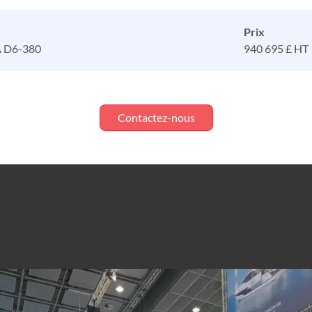
Prix
 D6-380
940 695 £ HT
Contactez-nous