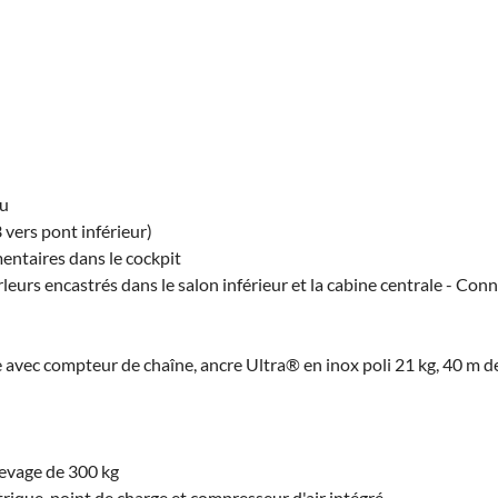
au
3 vers pont inférieur)
entaires dans le cockpit
leurs encastrés dans le salon inférieur et la cabine centrale - Con
vec compteur de chaîne, ancre Ultra® en inox poli 21 kg, 40 m de
levage de 300 kg
que, point de charge et compresseur d'air intégré