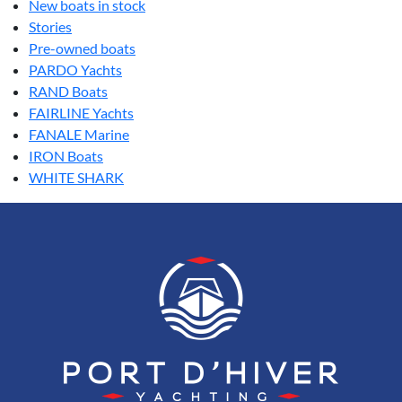
New boats in stock
Stories
Pre-owned boats
PARDO Yachts
RAND Boats
FAIRLINE Yachts
FANALE Marine
IRON Boats
WHITE SHARK