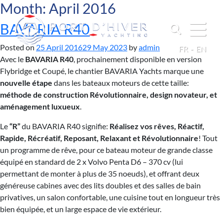
Month:
April 2016
BAVARIA R40
Posted on
25 April 2016
29 May 2023
by
admin
FR
EN
Avec le
BAVARIA R40
, prochainement disponible en version
Flybridge et Coupé, le chantier BAVARIA Yachts marque une
nouvelle étape
dans les bateaux moteurs de cette taille:
méthode de construction Révolutionnaire, design novateur, et
aménagement luxueux
.
Le
“R”
du BAVARIA R40 signifie:
Réalisez vos rêves, Réactif,
Rapide, Récréatif, Reposant, Relaxant et Révolutionnaire
! Tout
un programme de rêve, pour ce bateau moteur de grande classe
équipé en standard de 2 x Volvo Penta D6 – 370 cv (lui
permettant de monter à plus de 35 noeuds), et offrant deux
généreuse cabines avec des lits doubles et des salles de bain
privatives, un salon confortable, une cuisine tout en longueur très
bien équipée, et un large espace de vie extérieur.